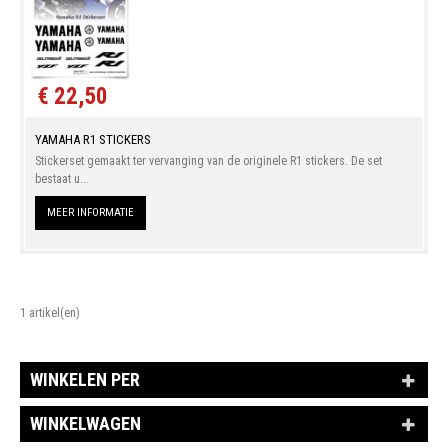
€ 22,50
YAMAHA R1 STICKERS
Stickerset gemaakt ter vervanging van de originele R1 stickers. De set
bestaat u...
MEER INFORMATIE
1 artikel(en)
WINKELEN PER
WINKELWAGEN