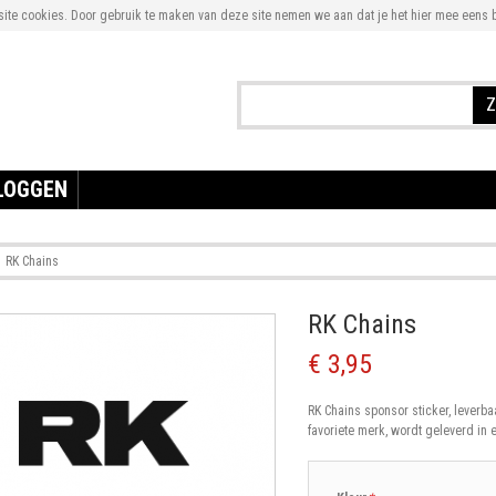
te cookies. Door gebruik te maken van deze site nemen we aan dat je het hier mee eens b
Z
LOGGEN
RK Chains
RK Chains
€ 3,95
RK Chains sponsor sticker, leverba
favoriete merk, wordt geleverd in 