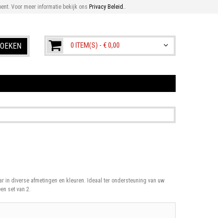
ent. Voor meer informatie bekijk ons
Privacy Beleid.
.
0 ITEM(S) -
€ 0,00
OEKEN
ar in diverse afmetingen en kleuren. Ideaal ter ondersteuning van uw
een set van 2.