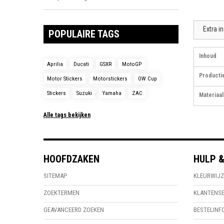
Extra i
POPULAIRE TAGS
Inhoud
Aprilia
Ducati
GSXR
MotoGP
Producti
Motor Stickers
Motorstickers
OW Cup
Stickers
Suzuki
Yamaha
ZAC
Materiaal
Alle tags bekijken
HOOFDZAKEN
HULP &
SITEMAP
KLEURWIJZ
ZOEKTERMEN
KLANTENSE
GEAVANCEERD ZOEKEN
BESTELINF