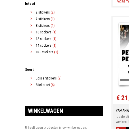
VOEG T
Inhoud
2 stickers
(2)
7 stickers
(1)
8 stickers
(1)
10 stickers
(1)
12 stickers
(1)
14 stickers
(1)
15+ stickers
(1)
Soort
Losse Stickers
(2)
Stickerset
(6)
€ 21
WINKELWAGEN
YAMAHA
Ideale st
wekken. D
U heeft geen producten in uw winkelwagen.