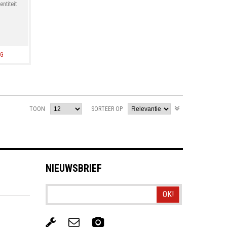
ntiteit
NG
TOON
SORTEER OP
NIEUWSBRIEF
OK!