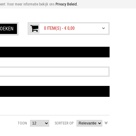
ent. Voor meer informatie bekijk ons
Privacy Beleid.
.
0 ITEM(S) -
€ 0,00
OEKEN
TOON
SORTEER OP