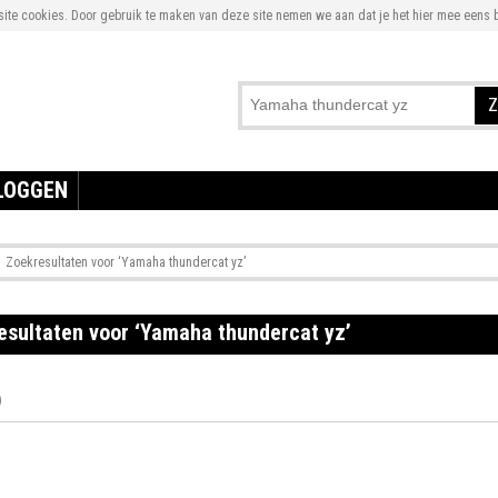
te cookies. Door gebruik te maken van deze site nemen we aan dat je het hier mee eens b
Z
LOGGEN
Zoekresultaten voor ‘Yamaha thundercat yz’
esultaten voor ‘Yamaha thundercat yz’
)