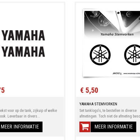
75
€ 5,50
YAMAHA STEMVORKEN
kst voor op de tank, zijkuip of welke
Set tanklogo's, te bestellen in diverse
ook. Leverbaar in divers...
afmetingen. Toch niet de afmeting besch
MEER INFORMATIE
MEER INFORMATIE