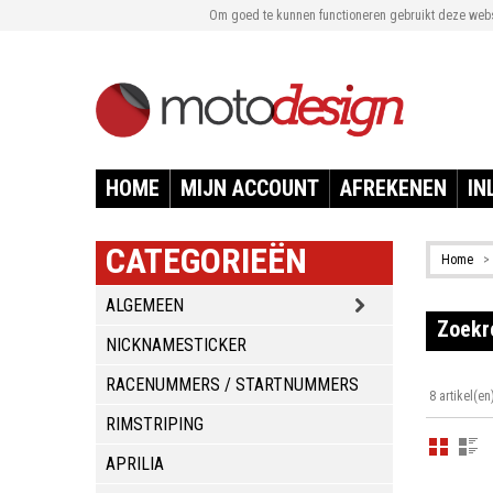
Om goed te kunnen functioneren gebruikt deze websi
HOME
MIJN ACCOUNT
AFREKENEN
IN
CATEGORIEËN
Home
>
ALGEMEEN
Zoekr
NICKNAMESTICKER
RACENUMMERS / STARTNUMMERS
8 artikel(en
RIMSTRIPING
APRILIA