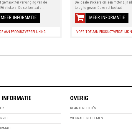
et gemaakt ter vervanging van de
De ideale stickers om een motor zijn ide
 R6 stickers. De set bestaat u...
terug te geven. Deze set bestaat...
MEER INFORMATIE
MEER INFORMATIE
OE AAN PRODUCTVERGELIJKING
VOEG TOE AAN PRODUCTVERGELIJKI
)
 INFORMATIE
OVERIG
ER
KLANTENFOTO'S
RVICE
WEGRACE REGLEMENT
ORMATIE