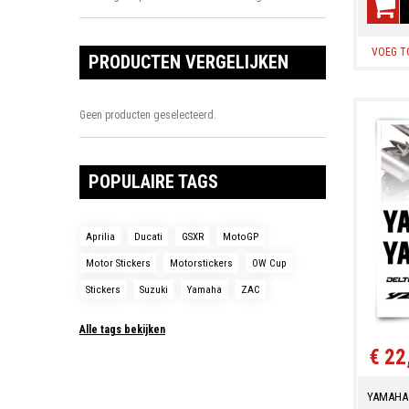
VOEG T
PRODUCTEN VERGELIJKEN
Geen producten geselecteerd.
POPULAIRE TAGS
Aprilia
Ducati
GSXR
MotoGP
Motor Stickers
Motorstickers
OW Cup
Stickers
Suzuki
Yamaha
ZAC
Alle tags bekijken
€ 22
YAMAHA 