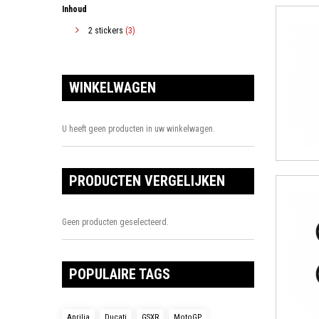
Inhoud
2 stickers
(3)
WINKELWAGEN
U heeft geen producten in uw winkelwagen.
PRODUCTEN VERGELIJKEN
Geen producten geselecteerd.
POPULAIRE TAGS
Aprilia
Ducati
GSXR
MotoGP