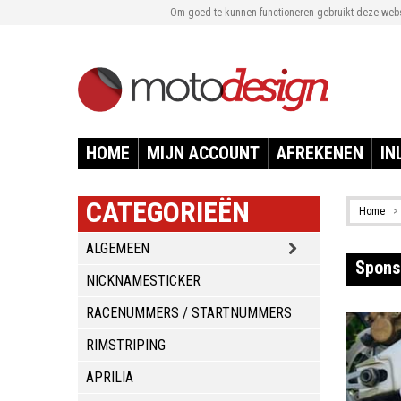
Om goed te kunnen functioneren gebruikt deze websi
HOME
MIJN ACCOUNT
AFREKENEN
IN
CATEGORIEËN
Home
>
ALGEMEEN
Spons
NICKNAMESTICKER
RACENUMMERS / STARTNUMMERS
RIMSTRIPING
APRILIA