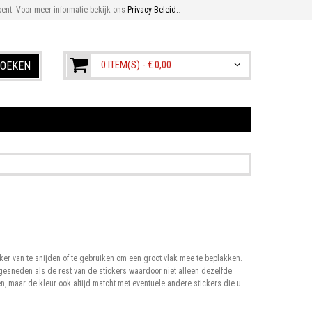
ent. Voor meer informatie bekijk ons
Privacy Beleid.
.
0 ITEM(S) -
€ 0,00
OEKEN
cker van te snijden of te gebruiken om een groot vlak mee te beplakken.
 gesneden als de rest van de stickers waardoor niet alleen dezelfde
, maar de kleur ook altijd matcht met eventuele andere stickers die u