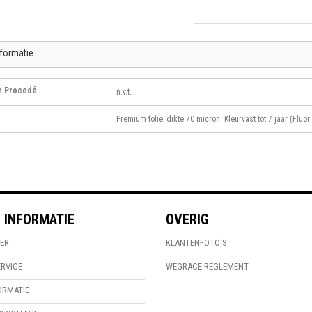
nformatie
e Procedé
n.v.t.
Premium folie, dikte 70 micron. Kleurvast tot 7 jaar (Fluor 
 INFORMATIE
OVERIG
ER
KLANTENFOTO'S
RVICE
WEGRACE REGLEMENT
ORMATIE