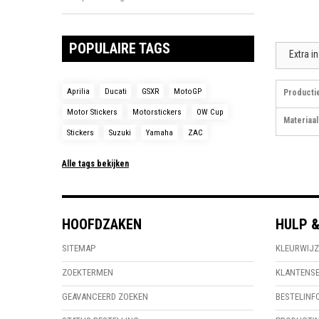
POPULAIRE TAGS
Extra i
Aprilia
Ducati
GSXR
MotoGP
Producti
Motor Stickers
Motorstickers
OW Cup
Materiaal
Stickers
Suzuki
Yamaha
ZAC
Alle tags bekijken
HOOFDZAKEN
HULP &
SITEMAP
KLEURWIJZ
ZOEKTERMEN
KLANTENSE
GEAVANCEERD ZOEKEN
BESTELINF