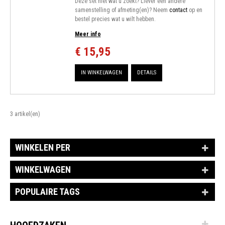
Deze set niet wat u zoekt? Liever een andere
samenstelling of afmeting(en)? Neem
contact
op en
bestel precies wat u wilt hebben.
Meer info
€ 15,95
IN WINKELWAGEN
DETAILS
3 artikel(en)
WINKELEN PER
WINKELWAGEN
POPULAIRE TAGS