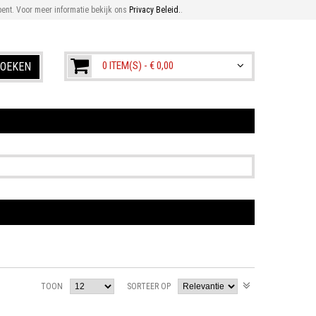
ent. Voor meer informatie bekijk ons
Privacy Beleid.
.
0 ITEM(S) -
€ 0,00
OEKEN
TOON
SORTEER OP