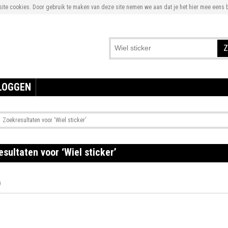
te cookies. Door gebruik te maken van deze site nemen we aan dat je het hier mee eens b
Z
LOGGEN
Zoekresultaten voor ‘Wiel sticker’
sultaten voor ‘Wiel sticker’
)