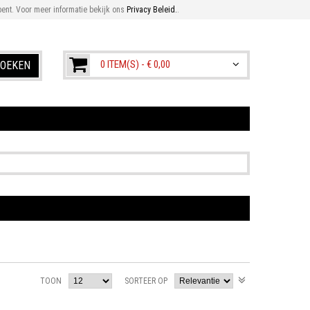
ent. Voor meer informatie bekijk ons
Privacy Beleid.
.
0 ITEM(S) -
€ 0,00
OEKEN
TOON
SORTEER OP