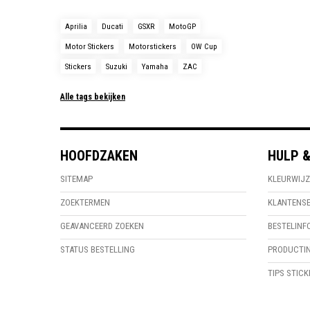
Aprilia
Ducati
GSXR
MotoGP
Motor Stickers
Motorstickers
OW Cup
Stickers
Suzuki
Yamaha
ZAC
Alle tags bekijken
HOOFDZAKEN
HULP &
SITEMAP
KLEURWIJZ
ZOEKTERMEN
KLANTENSE
GEAVANCEERD ZOEKEN
BESTELINF
STATUS BESTELLING
PRODUCTIN
TIPS STIC