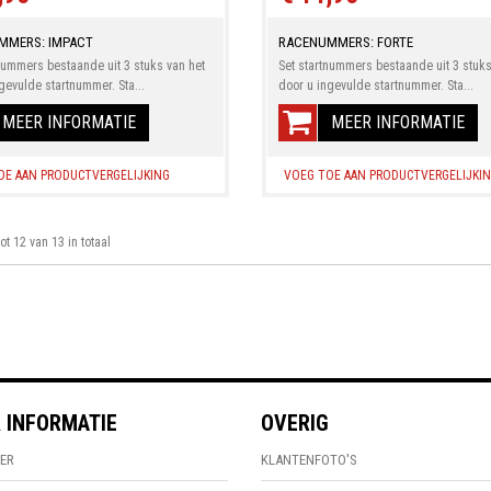
MMERS: IMPACT
RACENUMMERS: FORTE
nummers bestaande uit 3 stuks van het
Set startnummers bestaande uit 3 stuks
gevulde startnummer. Sta...
door u ingevulde startnummer. Sta...
MEER INFORMATIE
MEER INFORMATIE
OE AAN PRODUCTVERGELIJKING
VOEG TOE AAN PRODUCTVERGELIJKI
tot 12 van 13 in totaal
 INFORMATIE
OVERIG
ER
KLANTENFOTO'S