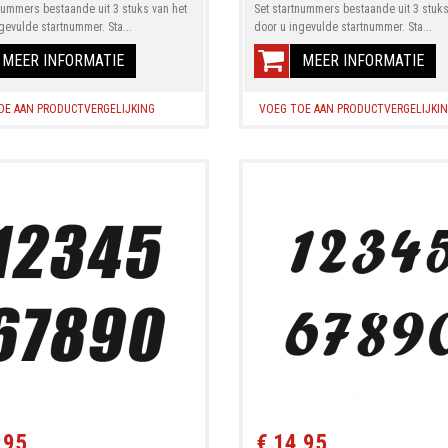
nummers bestaande uit 3 stuks van het
Set startnummers bestaande uit 3 stuks
gevulde startnummer. Sta...
door u ingevulde startnummer. Sta...
MEER INFORMATIE
MEER INFORMATIE
OE AAN PRODUCTVERGELIJKING
VOEG TOE AAN PRODUCTVERGELIJKI
,95
€ 14,95