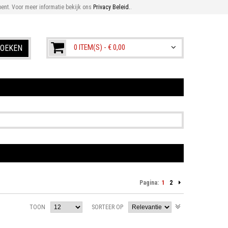
ent. Voor meer informatie bekijk ons
Privacy Beleid.
.
0 ITEM(S) -
€ 0,00
OEKEN
Pagina:
1
2
TOON
SORTEER OP