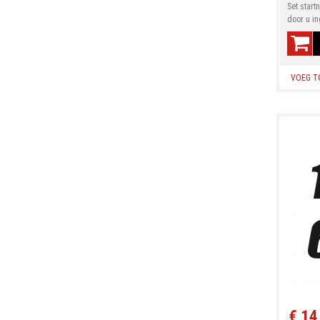
Set start
door u in
VOEG T
€ 14