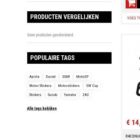
PRODUCTEN VERGELIJKEN
VOEG T
Geen producten geselecteerd.
POPULAIRE TAGS
Aprilia
Ducati
GSXR
MotoGP
Motor Stickers
Motorstickers
OW Cup
Stickers
Suzuki
Yamaha
ZAC
Alle tags bekijken
€ 14
RACENU