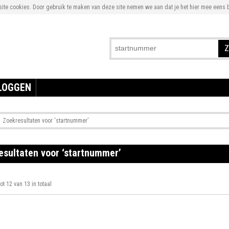
te cookies. Door gebruik te maken van deze site nemen we aan dat je het hier mee eens b
Z
LOGGEN
Zoekresultaten voor ‘startnummer’
esultaten voor ‘startnummer’
tot 12 van 13 in totaal