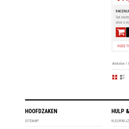
RACENU
Set start
door u in
VOEG T
Artikelen 1 
HOOFDZAKEN
HULP &
SITEMAP
KLEURWIJZ