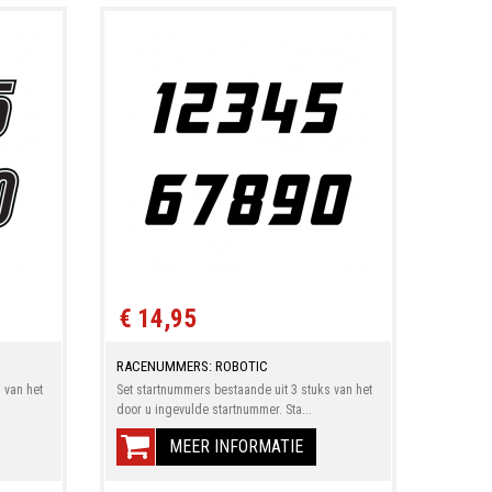
€ 14,95
RACENUMMERS: ROBOTIC
 van het
Set startnummers bestaande uit 3 stuks van het
door u ingevulde startnummer. Sta...
MEER INFORMATIE