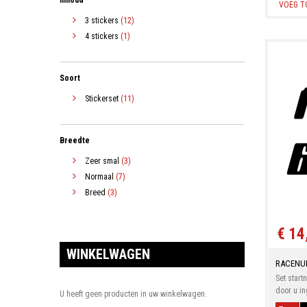
VOEG T
3 stickers
(12)
4 stickers
(1)
Soort
Stickerset
(11)
Breedte
Zeer smal
(3)
Normaal
(7)
Breed
(3)
€ 14
WINKELWAGEN
RACENU
Set start
door u in
U heeft geen producten in uw winkelwagen.